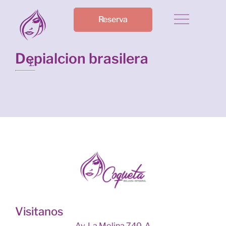
Reserva
Depialcion brasilera
Visitanos
Av. La Molina 740-A