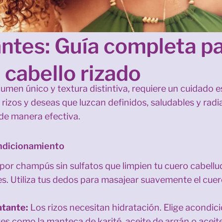
ntes: Guía completa pa
 cabello rizado
olumen único y textura distintiva, requiere un cuidado
es rizos y deseas que luzcan definidos, saludables y radi
o de manera efectiva.
ondicionamiento
or champús sin sulfatos que limpien tu cuero cabellud
es. Utiliza tus dedos para masajear suavemente el cue
atante:
Los rizos necesitan hidratación. Elige acondic
es como la manteca de karité, aceite de argán o aceite